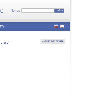
7
0
Поиск
Найти
ить
Версия для печати
ть все]