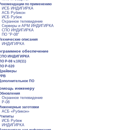
Рекомендации по применению
ИСБ ИНДИГИРКА
АСБ Рубикон
ИСБ Рубеж
Охранное телевидение
Серверы и АРМ ИНДИГИРКА
СПО ИНДИГИРКА
ПО "Р-08"
Технические описания
ИНДИГИРКА
ограммное обеспечение
СПО ИНДИГИРКА
ПО Р-08 v.10(11)
ПО Р-020
Драйверы
УРВ
Дополнительное ПО
помощь инженеру
Обновления
Охранное телевидение
Р-08
Инженерные заготовки
АСБ «Рубикон»
Утилиты
ИСБ Рубеж
ИНДИГИРКА