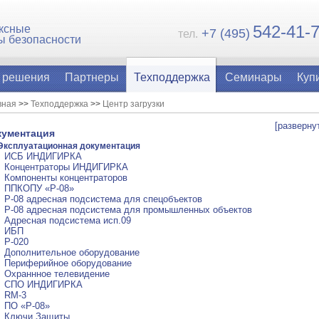
54
2-41-
ксные
+7 (495)
тел.
ы безопасности
 решения
Партнеры
Техподдержка
Семинары
Куп
вная
>>
Техподдержка
>>
Центр загрузки
[разверну
кументация
Эксплуатационная документация
ИСБ ИНДИГИРКА
Концентраторы ИНДИГИРКА
Компоненты концентраторов
ППКОПУ «Р-08»
Р-08 адресная подсистема для спецобъектов
Р-08 адресная подсистема для промышленных объектов
Адресная подсистема исп.09
ИБП
Р-020
Дополнительное оборудование
Периферийное оборудование
Охраннное телевидение
СПО ИНДИГИРКА
RM-3
ПО ­«Р-08»
Ключи Защиты