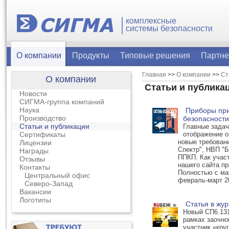
комплексные
системы безопасности
О компании
Продукты
Типовые решения
Партн
Главная
>>
О компании
>>
Ст
О компании
Статьи и публика
Новости
СИГМА-группа компаний
Наука
Приборы при
Производство
безопасности
Статьи и публикации
Главные задач
Сертификаты
отображение о
новые требован
Лицензии
Спектр", НВП "
Награды
ППКП. Как участ
Отзывы
нашего сайта п
Контакты
Полностью с ма
Центральный офис
февраль-март 2
Северо-Запад
Вакансии
Логотипы
Статья в жу
Новый СП6.131
рамках заочно
участник «кру