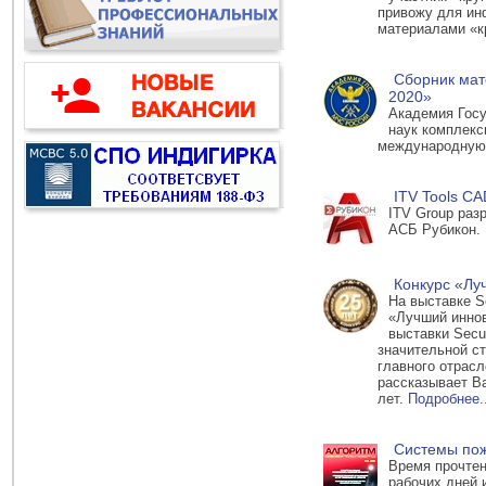
привожу для ин
материалами «к
Сборник ма
2020»
Академия Гос
наук комплекс
международную 
ITV Tools C
ITV Group раз
АСБ Рубикон.
Конкурс «Лу
На выставке S
«Лучший иннов
выставки Secu
значительной с
главного отрасл
рассказывает В
лет.
Подробнее..
Системы пож
Время прочтен
рабочих дней 