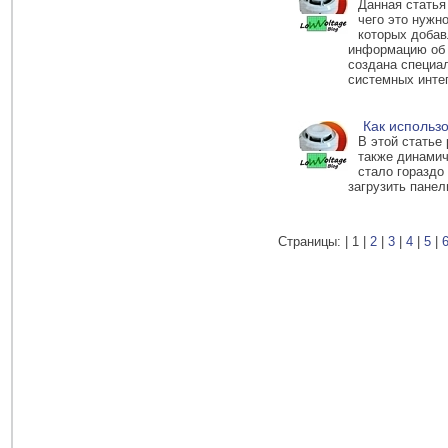
Данная статья
чего это нужн
которых добав
информацию об 
создана специа
системных инте
Как использ
В этой статье
также динамич
стало гораздо
загрузить панел
Страницы: |
1
|
2
|
3
|
4
|
5
|