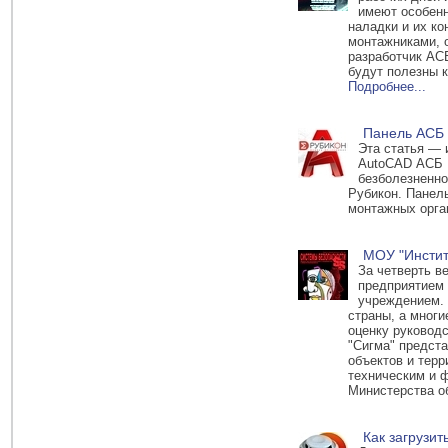
имеют особенн
наладки и их к
монтажниками, 
разработчик АС
будут полезны к
Подробнее...
Панель АСБ
Эта статья — 
AutoCAD АСБ Р
безболезненно
Рубикон. Панель
монтажных орга
МОУ "Инстит
За четверть в
предприятием 
учреждением. 
страны, а мног
оценку руководс
"Сигма" предст
объектов и терр
техническим и 
Министерства 
Как загрузи