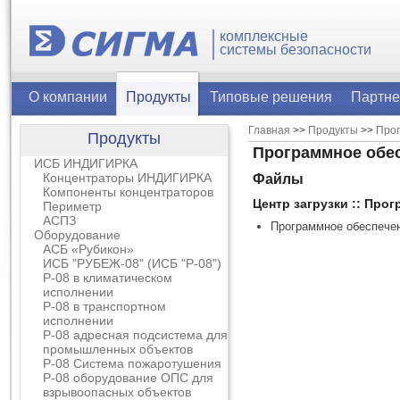
комплексные
системы безопасности
О компании
Продукты
Типовые решения
Партн
Главная
>>
Продукты
>>
Про
Продукты
Программное обе
ИСБ ИНДИГИРКА
Концентраторы ИНДИГИРКА
Файлы
Компоненты концентраторов
Центр загрузки :: Про
Периметр
АСПЗ
Программное обеспече
Оборудование
АСБ «Рубикон»
ИСБ "РУБЕЖ-08" (ИСБ "Р-08")
Р-08 в климатическом
исполнении
Р-08 в транспортном
исполнении
Р-08 адресная подсистема для
промышленных объектов
Р-08 Система пожаротушения
Р-08 оборудование ОПС для
взрывоопасных объектов