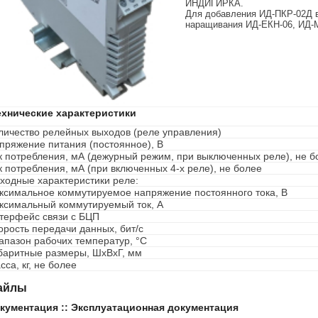
ИНДИГИРКА.
Для добавления ИД-ПКР-02Д 
наращивания ИД-ЕКН-06, ИД-
ехнические характеристики
личество релейных выходов (реле управления)
пряжение питания (постоянное), В
к потребления, мА (дежурный режим, при выключенных реле), не б
к потребления, мА (при включенных 4-х реле), не более
ходные характеристики реле:
ксимальное коммутируемое напряжение постоянного тока, В
ксимальный коммутируемый ток, А
терфейс связи с БЦП
орость передачи данных, бит/с
апазон рабочих температур, °С
баритные размеры, ШхВхГ, мм
сса, кг, не более
айлы
кументация :: Эксплуатационная документация