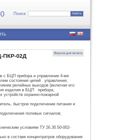
7
0
Поиск
Найти
ить
Версия для печати
Д-ПКР-02Д
в с БЦП прибора и управление 4-мя
олем состояния цепей управления;
тоянии релейных выходов (включая его
ния изделия в БЦП прибора;
х устройств охранно-пожарной
итель, быстрое подключение питания и
подключения полевых сигналов;
ническим условиям ТУ 26.30.50-002-
ько в составе концентратров оборудования