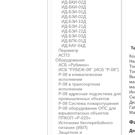
ИД-БКИ-02Д
ИД-БКИ-03Д
ИД-БЗИ-01Д
ИД-БЗИ-02Д
ИД-БЗИ-10Д
ИД-БЗИ-21Д
ИД-БЗИ-22Д
ИД-БЗИ-03Д
ИД-БПК-01Д
ИД-КАУ-04Д
Т
Периметр
АСПЗ
Ко
Оборудование
На
АСБ «Рубикон»
То
ИСБ "РУБЕЖ-08" (ИСБ "Р-08")
То
Р-08 в климатическом
Вы
исполнении
ма
Р-08 в транспортном
ма
исполнении
Ин
Р-08 адресная подсистема для
Ск
промышленных объектов
Ди
Р-08 Система пожаротушения
Га
Р-08 оборудование ОПС для
Ма
взрывоопасных объектов
ППКОП «Р-020»
Ф
Источники бесперебойного
питания (ИБП)
До
Защитное и