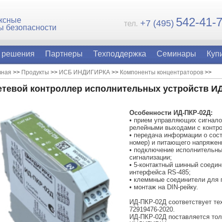
54
2-41-
ксные
+7 (495)
тел.
ы безопасности
 решения
Партнеры
Техподдержка
Семинары
Куп
вная
>>
Продукты
>>
ИСБ ИНДИГИРКА
>>
Компоненты концентраторов
>>
етевой контроллер исполнительных устройств И
Особенности ИД-ПКР-02Д:
• прием управляющих сигнало
релейными выходами с контр
• передача информации о сос
номер) и питающего напряже
• подключение исполнительны
сигнализации;
• 5-контактный шинный соедин
интерфейса RS-485;
• клеммные соединители для 
• монтаж на DIN-рейку.
ИД-ПКР-02Д соответствует тех
72919476-2020.
ИД-ПКР-02Д поставляется тол