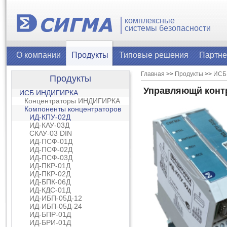
комплексные
системы безопасности
О компании
Продукты
Типовые решения
Партн
Главная
>>
Продукты
>>
ИСБ
Продукты
Управляющй конт
ИСБ ИНДИГИРКА
Концентраторы ИНДИГИРКА
Компоненты концентраторов
ИД-КПУ-02Д
ИД-КАУ-03Д
СКАУ-03 DIN
ИД-ПСФ-01Д
ИД-ПСФ-02Д
ИД-ПСФ-03Д
ИД-ПКР-01Д
ИД-ПКР-02Д
ИД-БПК-06Д
ИД-КДС-01Д
ИД-ИБП-05Д-12
ИД-ИБП-05Д-24
ИД-БПР-01Д
ИД-БРИ-01Д