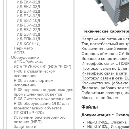
ИД-БКИ-02Д
ИД-БКИ-03Д
ИД-БЗИ-01Д
ИД-БЗИ-02Д
ИД-БЗИ-10Д
ИД-БЗИ-21Д
ИД-БЗИ-22Д
Технические характер
ИД-БЗИ-03Д
ИД-БПК-01Д
Напряжение питания ист
ИД-КАУ-04Д
Ток, потребляемый контр
Периметр
Количество линий связи 
АСПЗ
Скорость обмена с СУ, б
Оборудование
Волновое сопротивление
АСБ «Рубикон»
Интерфейс связи с ПЭВ
ИСБ "РУБЕЖ-08" (ИСБ "Р-08")
Протокол связи по Ether
Р-08 в климатическом
Интерфейс связи в сети
исполнении
Протокол связи в сети Б
Р-08 в транспортном
Количество зон (объекто
исполнении
Диапазон рабочих темпе
Р-08 адресная подсистема для
Габаритные размеры, м
промышленных объектов
Масса, кг, не более
Р-08 Система пожаротушения
Р-08 оборудование ОПС для
Файлы
взрывоопасных объектов
ППКОП «Р-020»
Документация :: Эксп
Источники бесперебойного
питания (ИБП)
ИД-КПУ-02Д. Этикетка.
Защитное и
ИД-КПУ-02Д. Инструкци