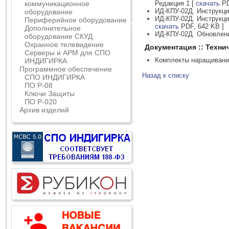
коммуникационное
Редакция 1
[
скачать
PD
ИД-КПУ-02Д. Инструкци
оборудование
ИД-КПУ-02Д. Инструкци
Периферийное оборудование
скачать
PDF, 642 KB ]
Дополнительное
ИД-КПУ-02Д. Обновлени
оборудование СКУД
Охранное телевидение
Документация :: Техни
Серверы и АРМ для СПО
Комплекты наращиван
ИНДИГИРКА
Программное обеспечение
Назад к списку
СПО ИНДИГИРКА
ПО Р-08
Ключи Защиты
ПО Р-020
Архив изделий