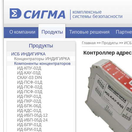
комплексные
системы безопасности
О компании
Продукты
Типовые решения
Партн
Главная
>>
Продукты
>>
ИСБ
Продукты
Контроллер адрес
ИСБ ИНДИГИРКА
Концентраторы ИНДИГИРКА
Компоненты концентраторов
ИД-КПУ-02Д
ИД-КАУ-03Д
СКАУ-03 DIN
ИД-ПСФ-01Д
ИД-ПСФ-02Д
ИД-ПСФ-03Д
ИД-ПКР-01Д
ИД-ПКР-02Д
ИД-БПК-06Д
ИД-КДС-01Д
ИД-ИБП-05Д-12
ИД-ИБП-05Д-24
ИД-БПР-01Д
ИД-БРИ-01Д