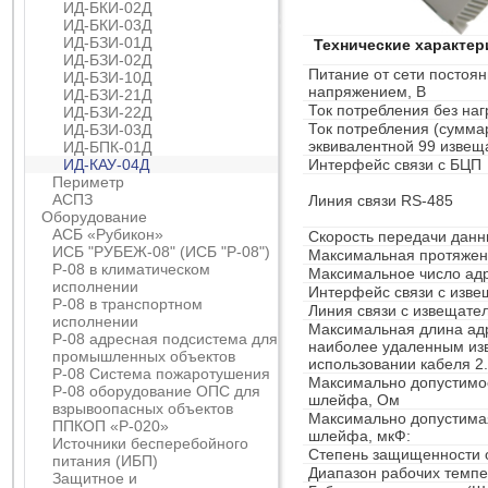
ИД-БКИ-02Д
ИД-БКИ-03Д
ИД-БЗИ-01Д
Технические характер
ИД-БЗИ-02Д
Питание от сети постоян
ИД-БЗИ-10Д
напряжением, В
ИД-БЗИ-21Д
Ток потребления без наг
ИД-БЗИ-22Д
Ток потребления (сумма
ИД-БЗИ-03Д
эквивалентной 99 извещ
ИД-БПК-01Д
ИД-КАУ-04Д
Интерфейс связи с БЦП
Периметр
АСПЗ
Линия связи RS-485
Оборудование
АСБ «Рубикон»
Скорость передачи данны
ИСБ "РУБЕЖ-08" (ИСБ "Р-08")
Максимальная протяженн
Р-08 в климатическом
Максимальное число ад
исполнении
Интерфейс связи с изв
Р-08 в транспортном
Линия связи с извещате
исполнении
Максимальная длина ад
Р-08 адресная подсистема для
наиболее удаленным из
промышленных объектов
использовании кабеля 2
Р-08 Система пожаротушения
Максимально допустимое
Р-08 оборудование ОПС для
шлейфа, Ом
взрывоопасных объектов
Максимально допустима
ППКОП «Р-020»
шлейфа, мкФ:
Источники бесперебойного
Степень защищенности 
питания (ИБП)
Диапазон рабочих темпе
Защитное и