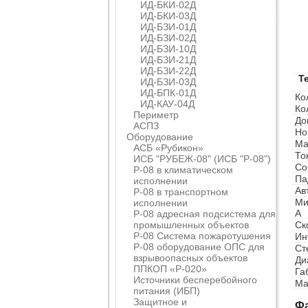
ИД-БКИ-02Д
ИД-БКИ-03Д
ИД-БЗИ-01Д
ИД-БЗИ-02Д
ИД-БЗИ-10Д
ИД-БЗИ-21Д
ИД-БЗИ-22Д
Т
ИД-БЗИ-03Д
ИД-БПК-01Д
Ко
ИД-КАУ-04Д
Ко
Периметр
До
АСПЗ
Но
Оборудование
Ма
АСБ «Рубикон»
То
ИСБ "РУБЕЖ-08" (ИСБ "Р-08")
Со
Р-08 в климатическом
Па
исполнении
Ав
Р-08 в транспортном
Ми
исполнении
А
Р-08 адресная подсистема для
промышленных объектов
Ск
Р-08 Система пожаротушения
Ин
Р-08 оборудование ОПС для
Ст
взрывоопасных объектов
Ди
ППКОП «Р-020»
Га
Источники бесперебойного
Ма
питания (ИБП)
Защитное и
Ф