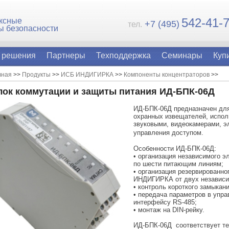
54
2-41-
ксные
+7 (495)
тел.
ы безопасности
 решения
Партнеры
Техподдержка
Семинары
Куп
вная
>>
Продукты
>>
ИСБ ИНДИГИРКА
>>
Компоненты концентраторов
>>
лок коммутации и защиты питания ИД-БПК-06Д
ИД-БПК-06Д предназначен для
охранных извещателей, испол
звуковыми, видеокамерами, эл
управления доступом.
Особенности ИД-БПК-06Д:
•
организация независимого 
по шести питающим линиям;
• организация резервированно
ИНДИГИРКА от двух независи
• контроль короткого замыкан
• передача параметров в упр
интерфейсу RS-485;
• монтаж на DIN-рейку.
ИД-БПК-06Д соответствует те