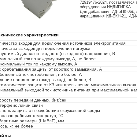
72919476-2024,
поставляется 
оборудования ИНДИГИРКА.
Для добавления ИД-БПК-06Д 
наращивания ИД-ЕКН-21, ИД-
ехнические характеристики
личество входов для подключения источников электропитания
личество выходов для подключения нагрузки
пустимый диапазон входного (выходного) напряжения, В
минальный ток по каждому выходу, А, не более
ксимальный ток по каждому выходу, А
к срабатывания защиты от короткого замыкания, А
бственный ток потребления, не более, А
дение напряжения (вход-выход), не более, В
томатическая защита от КЗ или превышение максимального выходно
нимальный выходной ток источника питания при максимальной наг
орость передачи данных, бит/сек
терфейс линии связи
епень защиты от воздействия окружающей среды
апазон рабочих температур, °С
баритные размеры (Ш×В×Г), мм
сса, кг, не более
айлы