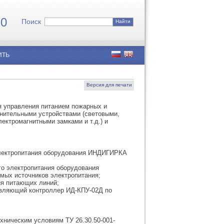
7
0
Поиск
Найти
ить
Версия для печати
 управления питанием пожарных и
нительными устройствами (световыми,
ектромагнитными замками и т.д.) и
электропитания оборудования ИНДИГИРКА
го электропитания оборудования
мых источников электропитания;
ия питающих линий;
авляющий контроллер ИД-КПУ-02Д по
хническим условиям ТУ 26.30.50-001-