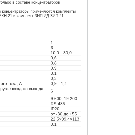
только в составе концентраторов
в концентраторы применяются комплекты
МКН-21 и комплект ЗИП ИД-ЗИП-21.
1
6
10,0…30,0
0,6
0,8
0,9
0,1
0,3
го тока, А
0,9…1,4
рузке каждого выхода,
6
9 600, 19 200
RS-485
IP20
от -30 до +55
22,5×99,4×113
0,1