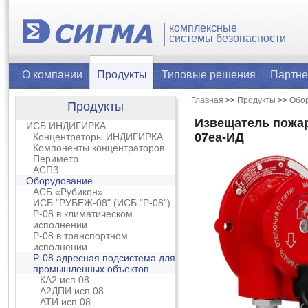
комплексные
системы безопасности
О компании
Продукты
Типовые решения
Партн
Главная
>>
Продукты
>>
Обо
Продукты
Извещатель пожа
ИСБ ИНДИГИРКА
07еа-ИД
Концентраторы ИНДИГИРКА
Компоненты концентраторов
Периметр
АСПЗ
Оборудование
АСБ «Рубикон»
ИСБ "РУБЕЖ-08" (ИСБ "Р-08")
Р-08 в климатическом
исполнении
Р-08 в транспортном
исполнении
Р-08 адресная подсистема для
промышленных объектов
КА2 исп.08
А2ДПИ исп.08
АТИ исп.08