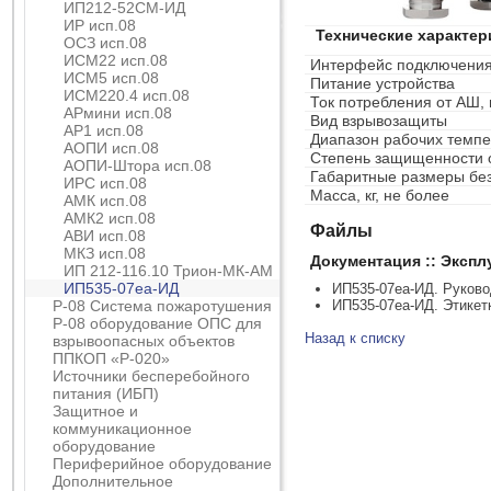
ИП212-52СМ-ИД
ИР исп.08
Технические характер
ОСЗ исп.08
ИСМ22 исп.08
Интерфейс подключения
ИСМ5 исп.08
Питание устройства
ИСМ220.4 исп.08
Ток потребления от АШ, 
АРмини исп.08
Вид взрывозащиты
АР1 исп.08
Диапазон рабочих темпе
АОПИ исп.08
Степень защищенности 
АОПИ-Штора исп.08
Габаритные размеры без
ИРС исп.08
Масса, кг, не более
АМК исп.08
АМК2 исп.08
Файлы
АВИ исп.08
МКЗ исп.08
Документация :: Эксп
ИП 212-116.10 Трион-МК-АМ
ИП535-07еа-ИД
ИП535-07еа-ИД. Руково
Р-08 Система пожаротушения
ИП535-07еа-ИД. Этикет
Р-08 оборудование ОПС для
Назад к списку
взрывоопасных объектов
ППКОП «Р-020»
Источники бесперебойного
питания (ИБП)
Защитное и
коммуникационное
оборудование
Периферийное оборудование
Дополнительное