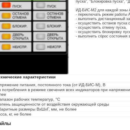
пуска", "Блокировка пуска", "
ИД-БИC-М2 для каждой зоны 
- переключать режим работы А
- выполнить дистанционный з
- осуществить останов пуска
- осуществить отмену пуска,
- осуществить блокировку пус
- выполнить сброс состояния
ехнические характеристики
пряжение питания, постоянного тока (от ИД-БИС-М), В
к потребления в режиме свечения всех индикаторов при напряжении
лее
апазон рабочих температур, °С
епень защищенности от воздействия окружающей среды
баритные размеры ВхШхГ, мм, не более
сса, кг, не более
айлы