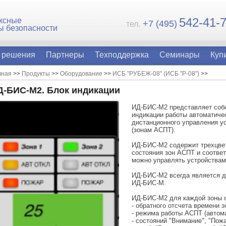
54
2-41-
ксные
+7 (495)
тел.
ы безопасности
 решения
Партнеры
Техподдержка
Семинары
Куп
вная
>>
Продукты
>>
Оборудование
>>
ИСБ "РУБЕЖ-08" (ИСБ "Р-08")
>>
Д-БИС-М2. Блок индикации
ИД-БИC-М2 представляет собо
индикации работы автоматиче
дистанционного управления у
(зонам АСПТ).
ИД-БИC-М2 содержит трехцве
состояния зон АСПТ и соотве
можно управлять устройства
ИД-БИC-М2 всегда является 
ИД-БИС-М.
ИД-БИC-М2 для каждой зоны 
- обратного отсчета времени э
- режима работы АСПТ (автома
- состояний "Внимание", "Пожа