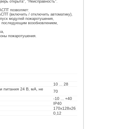
Дверь открыта", "Неисправность".
АСПТ позволяет:
СПТ (включить / отключить автоматику),
апуск модулей пожаротушения,
 с последующим возобновлением,
ка,
 зоны пожаротушения.
10 ... 28
 питания 24 В, мА, не
70
-10 ... +40
IP40
170x128x26
0,12