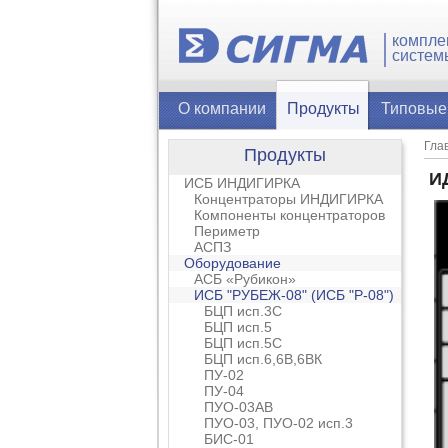
компле
систем
О компании
Продукты
Типовые
Гла
Продукты
И
ИСБ ИНДИГИРКА
Концентраторы ИНДИГИРКА
Компоненты концентраторов
Периметр
АСПЗ
Оборудование
АСБ «Рубикон»
ИСБ "РУБЕЖ-08" (ИСБ "Р-08")
БЦП исп.3С
БЦП исп.5
БЦП исп.5С
БЦП исп.6,6В,6ВК
ПУ-02
ПУ-04
ПУО-03АВ
ПУО-03, ПУО-02 исп.3
БИС-01