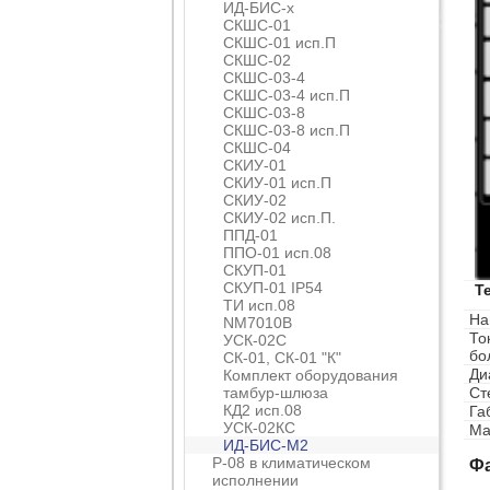
ИД-БИС-х
СКШС-01
СКШС-01 исп.П
СКШС-02
СКШС-03-4
СКШС-03-4 исп.П
СКШС-03-8
СКШС-03-8 исп.П
СКШС-04
СКИУ-01
СКИУ-01 исп.П
СКИУ-02
СКИУ-02 исп.П.
ППД-01
ППО-01 исп.08
СКУП-01
СКУП-01 IP54
Т
ТИ исп.08
На
NM7010B
То
УСК-02С
бо
СК-01, СК-01 "К"
Ди
Комплект оборудования
тамбур-шлюза
Ст
КД2 исп.08
Га
УСК-02КС
Ма
ИД-БИС-М2
Р-08 в климатическом
Ф
исполнении