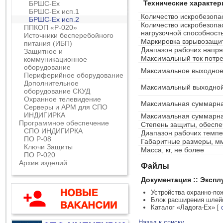
Технические характер
БРШС-Ех
БРШС-Ех исп.1
Количество искробезоп
БРШС-Ех исп.2
Количество искробезопа
ППКОП «Р-020»
нагрузочной способност
Источники бесперебойного
Маркировка взрывозащи
питания (ИБП)
Диапазон рабочих напря
Защитное и
Максимальный ток потре
коммуникационное
оборудование
Максимальное выходное
Периферийное оборудование
Дополнительное
Максимальный выходной 
оборудование СКУД
Охранное телевидение
Максимальная суммарная
Серверы и АРМ для СПО
ИНДИГИРКА
Максимальная суммарна
Программное обеспечение
Степень защиты, обеспе
СПО ИНДИГИРКА
Диапазон рабочих темпе
ПО Р-08
Габаритные размеры, м
Ключи Защиты
Масса, кг, не более
ПО Р-020
Архив изделий
Файлы
Документация :: Эксп
Устройства охранно-по
Блок расширения шлей
Каталог «Ладога-Ех»
[
Назад к списку