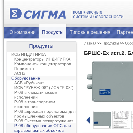
комплексные
системы безопасности
О компании
Продукты
Типовые решения
Партн
Главная
>>
Продукты
>>
Обо
Продукты
БРШС-Ех исп.2. Б
ИСБ ИНДИГИРКА
Концентраторы ИНДИГИРКА
Компоненты концентраторов
Периметр
АСПЗ
Оборудование
АСБ «Рубикон»
ИСБ "РУБЕЖ-08" (ИСБ "Р-08")
Р-08 в климатическом
исполнении
Р-08 в транспортном
исполнении
Р-08 адресная подсистема для
промышленных объектов
Р-08 Система пожаротушения
Р-08 оборудование ОПС для
взрывоопасных объектов