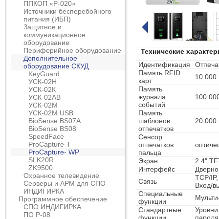
ППКОП «Р-020»
Источники бесперебойного
питания (ИБП)
Защитное и
коммуникационное
оборудование
Периферийное оборудование
Технические характер
Дополнительное
Идентификация
Отпеча
оборудование СКУД
Память RFID
KeyGuard
10 000
карт
УСК-02Н
Память
УСК-02К
журнала
100 00
УСК-02АВ
событий
УСК-02М
УСК-02М USB
Память
BioSense BS07A
шаблонов
20 000
BioSense BS08
отпечатков
SpeedFace
Сенсор
ProCapture-T
отпечатков
оптиче
ProCapture- WP
пальца
SLK20R
Экран
2.4" T
ZK9500
Интерфейс
Дверно
Охранное телевидение
TCP/IP
Связь
Серверы и АРМ для СПО
Вход/вы
ИНДИГИРКА
Специальные
Мульти
Программное обеспечение
функции
СПО ИНДИГИРКА
Стандартные
Уровни
ПО Р-08
функции
пароля