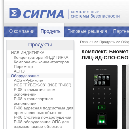
комплексные
системы безопасности
О компании
Продукты
Типовые решения
Партн
Главная
>>
Продукты
>>
Обо
Продукты
Комплект: Биомет
ИСБ ИНДИГИРКА
ЛИЦ-ИД-СПО-СБО
Концентраторы ИНДИГИРКА
Компоненты концентраторов
Периметр
АСПЗ
Оборудование
АСБ «Рубикон»
ИСБ "РУБЕЖ-08" (ИСБ "Р-08")
Р-08 в климатическом
исполнении
Р-08 в транспортном
исполнении
Р-08 адресная подсистема для
промышленных объектов
Р-08 Система пожаротушения
Р-08 оборудование ОПС для
взрывоопасных объектов