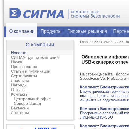
комплексные
системы безопасности
О компании
Продукты
Типовые решения
Партн
Главная
>>
О компании
>>
Но
О компании
Новости
Обновлена информац
СИГМА-группа компаний
Наука
USB-сканерах отпеч
Производство
Статьи и публикации
На странице сайта «Допол
Сертификаты
SpeedFace-V5, ProCapture-
Лицензии
Награды
Комплект: Биометрически
Отзывы
Биометрический терминал с
Контакты
пальцев. Централизованно
Центральный офис
лицензия на подключение
Северо-Запад
Вакансии
Комплект: Биометрически
Логотипы
Программно-аппаратный ко
ЛИЦ-ИД-СПО-СБО
Комплект: Биометрически