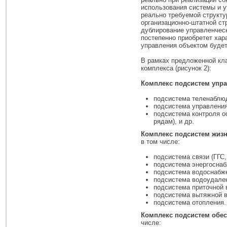
использования системы и 
реально требуемой структу
организационно-штатной ст
дублирование управленчес
постепенно приобретет хар
управления объектом буде
В рамках предложенной кл
комплекса (рисунок 2):
Комплекс подсистем упр
подсистема теленаблюд
подсистема управлени
подсистема контроля о
рядам), и др.
Комплекс подсистем жиз
в том числе:
подсистема связи (ГГС
подсистема энергоснаб
подсистема водоснабж
подсистема водоудале
подсистема приточной 
подсистема вытяжной в
подсистема отопления.
Комплекс подсистем обес
числе: