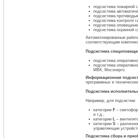
подсистема пожарной с
подсистема автоматиче
подсистема противоды
подсистема контроля га
подсистема оповещения
подсистема охранной с
Автоматизированные рабочи
соответствующим комплекс
Подсистема спецоповещен
подсистема оперативн
подсистема оперативно
МВК, Мосэнерго.
Информационная подсис
программных и технически
Подсистема исполнительн
Например, для подсистем:
категории
F
– светофоры
и т.д.;
категории
L
– вентилято
категории
S
– различно
управляющие устройств
Подсистема сбора и прео