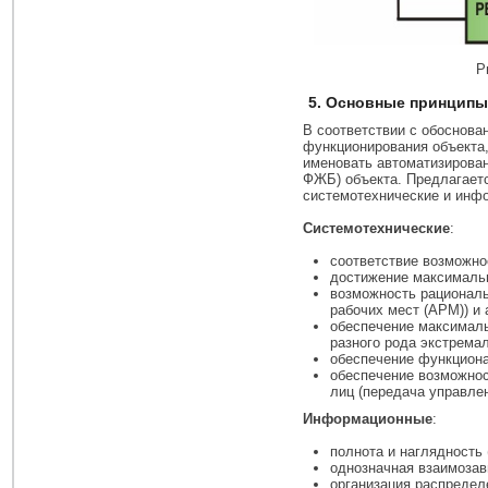
Р
5. Основные принцип
В соответствии с обоснов
функционирования объекта
именовать автоматизирова
ФЖБ) объекта. Предлагает
системотехнические и инфо
Системотехнические
:
соответствие возможно
достижение максимальн
возможность рациональ
рабочих мест (АРМ)) и
обеспечение максимал
разного рода экстрема
обеспечение функциона
обеспечение возможно
лиц (передача управле
Информационные
:
полнота и наглядность
однозначная взаимозав
организация распредел