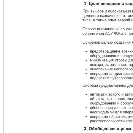
1. Цели создания и з
При выборе и обосновании 
целевого назначения, а та
типа, а также опыт аварий
Особое внимание было уде
сопряжения АСУ ФЖБ с под
Основной целью создания А
предотвращение возник
оборудованию и сооруж
минимизация угрозы дл
пожара, затопления, те
обеспечение бесперебо
непрерывная диагности
подсистем путепровода
Система предназначена дл
автоматического и авт
объекта, как в нормал
оборудованию и сооруж
обеспечения диспетчер
необходимой для опера
непрерывной автоматич
работоспособности ком
3. Обобщенная оценка