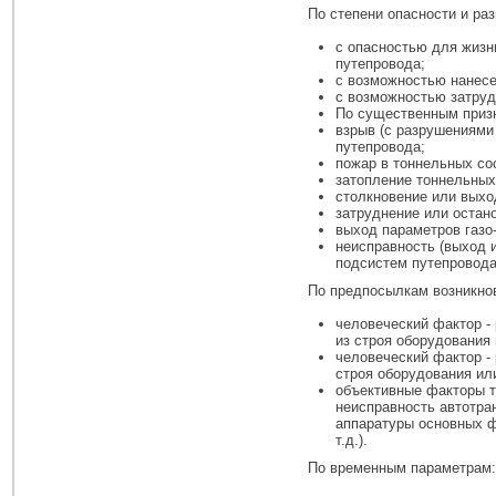
По степени опасности и ра
с опасностью для жизн
путепровода;
с возможностью нанесе
с возможностью затруд
По существенным приз
взрыв (с разрушениями
путепровода;
пожар в тоннельных с
затопление тоннельны
столкновение или выхо
затруднение или остано
выход параметров газо
неисправность (выход 
подсистем путепровода
По предпосылкам возникно
человеческий фактор -
из строя оборудования 
человеческий фактор -
строя оборудования или
объективные факторы те
неисправность автотран
аппаратуры основных ф
т.д.).
По временным параметрам: