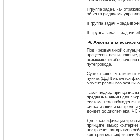
I группа задач, как отраж
объекта (задачами управле
II группа задач – задачи
жи
III группа задач – задачи 
4. Анализ и классифи
Под чрезвычайной ситуацие
процессов, возникновение,
возможности обеспечения н
путепровода.
Существенно, что моментом
пункта (ЦДП) является
фак
момент реального возникно
Такой подход принципиальн
предназначенным для сбора
система теленаблюдения за
сигнализации и контроля и 
дойдет до диспетчера, ЧС 
Для классификации чрезвыч
принципе, выбор критериев
построения алгоритмов ра
критерии классификации Ч