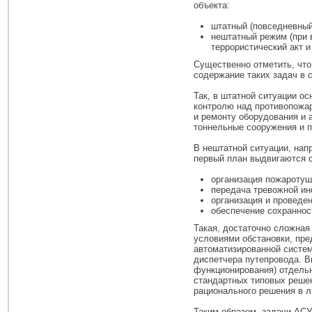
объекта:
штатный (повседневный
нештатный режим (при в
террористический акт и 
Существенно отметить, что
содержание таких задач в 
Так, в штатной ситуации о
контролю над противопожар
и ремонту оборудования и 
тоннельные сооружения и 
В нештатной ситуации, нап
первый план выдвигаются 
организация пожаротуш
передача тревожной и
организация и проведе
обеспечение сохраннос
Такая, достаточно сложная
условиями обстановки, пре
автоматизированной систе
диспетчера путепровода. В
функционирования) отдельн
стандартных типовых решен
рационального решения в л
Таким образом, задачи АСУ