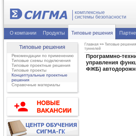
комплексные
системы безопасности
О компании
Продукты
Типовые решения
Партн
Главная
>>
Типовые решени
Типовые решения
туннелей
Рекомендации по применению
Программно-техни
Типовые схемы подключения
управления функц
Типовые проектные решения
ФЖБ) автодорожн
Типовые проекты
Концептуальные проектные
решения
Справочные материалы