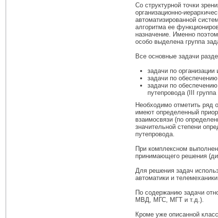
Со структурной точки зрен
организационно-иерархиче
автоматизированной систе
алгоритма ее функциониров
назначение. Именно поэтом
особо выделена группа зад
Все основные задачи разде
задачи по организации 
задачи по обеспечению
задачи по обеспечению
путепровода (III группа
Необходимо отметить ряд 
имеют определенный приор
взаимосвязи (по определен
значительной степени опр
путепровода.
При комплексном выполнен
принимающего решения (ди
Для решения задач использ
автоматики и телемеханики
По содержанию задачи отн
МВД, МГС, МГТ и т.д.).
Кроме уже описанной клас