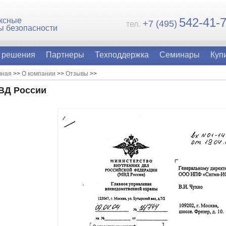
54
2-41-
ксные
+7 (495)
тел.
ы безопасности
 решения
Партнеры
Техподдержка
Семинары
Куп
вная
>>
О компании
>>
Отзывы
>>
ВД России