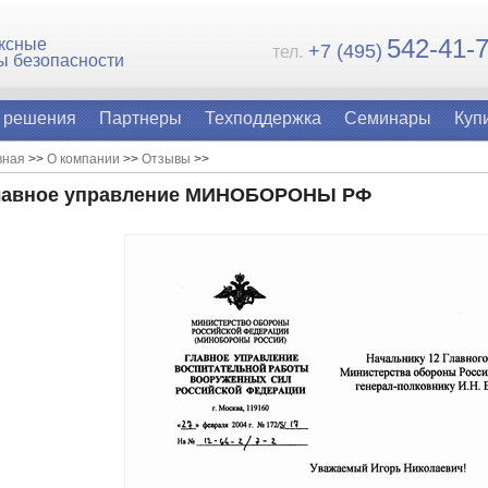
54
2-41-
ксные
+7 (495)
тел.
ы безопасности
 решения
Партнеры
Техподдержка
Семинары
Куп
вная
>>
О компании
>>
Отзывы
>>
лавное управление МИНОБОРОНЫ РФ