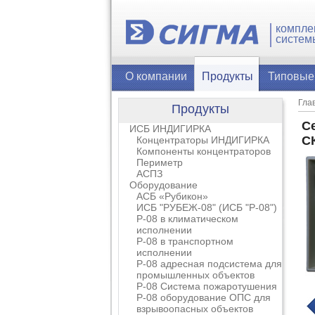
компле
систем
О компании
Продукты
Типовые
Гла
Продукты
С
ИСБ ИНДИГИРКА
С
Концентраторы ИНДИГИРКА
Компоненты концентраторов
Периметр
АСПЗ
Оборудование
АСБ «Рубикон»
ИСБ "РУБЕЖ-08" (ИСБ "Р-08")
Р-08 в климатическом
исполнении
Р-08 в транспортном
исполнении
Р-08 адресная подсистема для
промышленных объектов
Р-08 Система пожаротушения
Р-08 оборудование ОПС для
взрывоопасных объектов