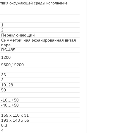
ствия окружающей среды исполнение
1
2
Переключающий
Симметричная экранированная витая
пара
RS-485
1200
9600,19200
36
3
10..28
50
-10…+50
-40…+50
165 x 110 x 31
193 х 143 х 55
0,3
4