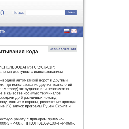
7
0
Поиск
Найти
ить
Версия для печати
читывания кода
СПОЛЬЗОВАНИЯ СКУСК-01Р:
авления доступом с использованием
риводной автоматикой ворот и другими
и, где использование других технологий
uchMemory) затруднено или невозможно
ов в качестве носимых терминалов
ередачи до 6 различных команд
рану, снятие с охраны, разрешение прохода
ние ИУ, запуск программ Рубеж Скрипт и
естную работу с прибором приемно-
00-3 «Р-08», ППКОП 01059-100-4 «Р-060».