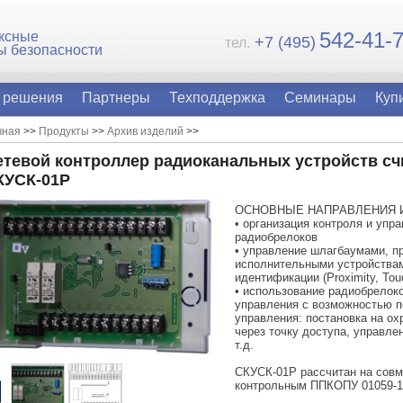
54
2-41-
ксные
+7 (495)
тел.
ы безопасности
 решения
Партнеры
Техподдержка
Семинары
Куп
вная
>>
Продукты
>>
Архив изделий
>>
етевой контроллер радиоканальных устройств с
КУСК-01Р
ОСНОВНЫЕ НАПРАВЛЕНИЯ И
• организация контроля и упр
радиобрелоков
• управление шлагбаумами, п
исполнительными устройствам
идентификации (Proximity, To
• использование радиобрелок
управления с возможностью п
управления: постановка на ох
через точку доступа, управле
т.д.
СКУСК-01Р рассчитан на совм
контрольным ППКОПУ 01059-10