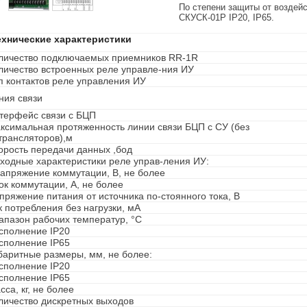
По степени защиты от воздей
СКУСК-01Р IP20, IP65.
ехнические характеристики
личество подключаемых приемников RR-1R
личество встроенных реле управле-ния ИУ
п контактов реле управления ИУ
ния связи
терфейс связи с БЦП
ксимальная протяженность линии связи БЦП с СУ (без
трансляторов),м
орость передачи данных ,бод
ходные характеристики реле управ-ления ИУ:
Напряжение коммутации, В, не более
Ток коммутации, А, не более
пряжение питания от источника по-стоянного тока, В
к потребления без нагрузки, мА
апазон рабочих температур, °С
исполнение IP20
исполнение IP65
баритные размеры, мм, не более:
исполнение IP20
исполнение IP65
сса, кг, не более
личество дискретных выходов