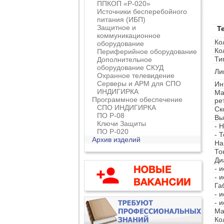
ППКОП «Р-020»
Источники бесперебойного
питания (ИБП)
Защитное и
Т
коммуникационное
Ко
оборудование
Ко
Периферийное оборудование
Ти
Дополнительное
оборудование СКУД
Ли
Охранное телевидение
Серверы и АРМ для СПО
Ин
ИНДИГИРКА
Ма
Программное обеспечение
ре
СПО ИНДИГИРКА
Ск
ПО Р-08
Вы
Ключи Защиты
- 
ПО Р-020
- 
Архив изделий
На
То
Ди
- 
- 
Га
- 
- 
Ма
Ко