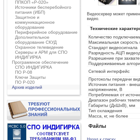
ППКОП «Р-020»
Источники бесперебойного
питания (ИБП)
Видеосервер может применя
Защитное и
видео.
коммуникационное
оборудование
Технические характер
Периферийное оборудование
Количество подключаем
Дополнительное
оборудование СКУД
Максимальная скорость 
Охранное телевидение
Стандарт видеосигнала
Серверы и АРМ для СПО
Разрядность АЦП видеод
ИНДИГИРКА
Разрешение при захвате
Программное обеспечение
Поддерживаемые алгори
СПО ИНДИГИРКА
Сетевой интерфейс
ПО Р-08
Ключи Защиты
Протоколы передачи вид
ПО Р-020
Источник питания - внеш
Архив изделий
напряжением, В
Потребляемая от источн
Диапазон рабочих темпе
Габариты (ДхШхВ), мм
Тип охлаждения
Масса, кг, не более
Файлы
Назад к списку