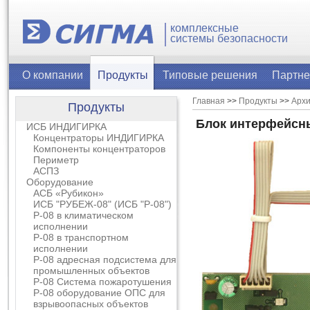
комплексные
системы безопасности
О компании
Продукты
Типовые решения
Партн
Главная
>>
Продукты
>>
Архи
Продукты
Блок интерфейсн
ИСБ ИНДИГИРКА
Концентраторы ИНДИГИРКА
Компоненты концентраторов
Периметр
АСПЗ
Оборудование
АСБ «Рубикон»
ИСБ "РУБЕЖ-08" (ИСБ "Р-08")
Р-08 в климатическом
исполнении
Р-08 в транспортном
исполнении
Р-08 адресная подсистема для
промышленных объектов
Р-08 Система пожаротушения
Р-08 оборудование ОПС для
взрывоопасных объектов