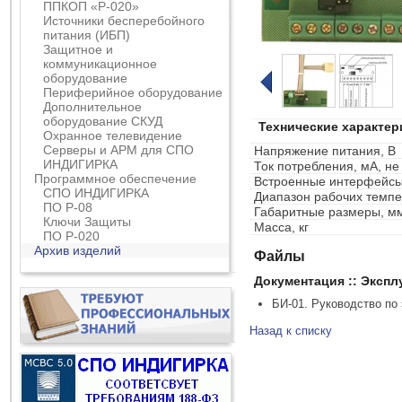
ППКОП «Р-020»
Источники бесперебойного
питания (ИБП)
Защитное и
коммуникационное
оборудование
Периферийное оборудование
Дополнительное
оборудование СКУД
Технические характер
Охранное телевидение
Серверы и АРМ для СПО
Напряжение питания, В
ИНДИГИРКА
Ток потребления, мА, не
Программное обеспечение
Встроенные интерфейс
СПО ИНДИГИРКА
Диапазон рабочих темпе
ПО Р-08
Габаритные размеры, мм
Ключи Защиты
Масса, кг
ПО Р-020
Архив изделий
Файлы
Документация :: Эксп
БИ-01. Руководство по
Назад к списку