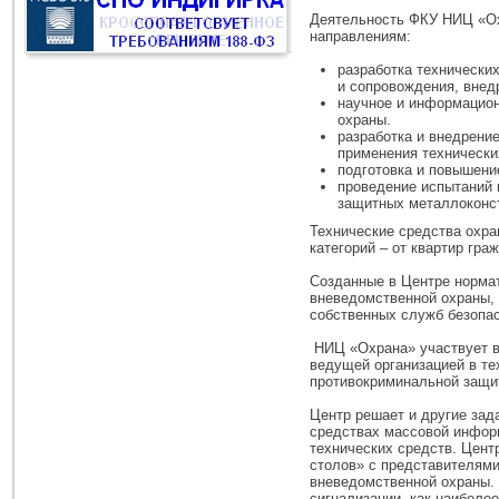
Деятельность ФКУ НИЦ «О
направлениям:
разработка технически
и сопровождения, внед
научное и информацион
охраны.
разработка и внедрени
применения технически
подготовка и повышени
проведение испытаний 
защитных металлоконст
Технические средства охра
категорий – от квартир гра
Созданные в Центре норма
вневедомственной охраны, 
собственных служб безопас
НИЦ «Охрана» участвует в 
ведущей организацией в те
противокриминальной защит
Центр решает и другие зад
средствах массовой инфор
технических средств. Цент
столов» с представителям
вневедомственной охраны.
сигнализации, как наиболе