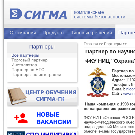
комплексные
системы безопасности
О компании
Продукты
Типовые решения
Партн
Главная
>>
Партнеры
>>
Партнеры
Партнер по научн
Все партнеры
Торговый партнер
ФКУ НИЦ "Охран
Инсталлятор
Партнер по НТС
Партнер по
Партнеры по интеграции
Местонахож
Адрес:
11102
Телефон:
8 
E-mail:
nico
Сайт:
www.ni
Наша компания с 1998 го
по направлению развития
ФКУ НИЦ «Охрана» РОСГВАР
научно-методического обес
подразделений Министерств
обеспечением государстве