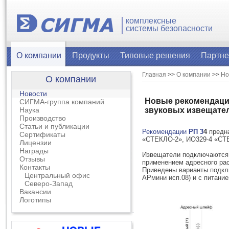
комплексные
системы безопасности
О компании
Продукты
Типовые решения
Партн
Главная
>>
О компании
>>
Но
О компании
Новости
Новые рекомендаци
СИГМА-группа компаний
Наука
звуковых извещател
Производство
Статьи и публикации
Рекомендации
РП 3
4
предн
Сертификаты
«СТЕКЛО-2», ИО329-4 «СТЕ
Лицензии
Награды
Извещатели подключаются 
Отзывы
применением адресного рас
Контакты
Приведены варианты подкл
Центральный офис
АРмини исп.08) и с питани
Северо-Запад
Вакансии
Логотипы