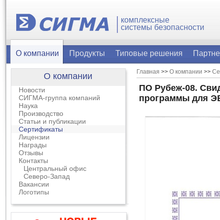
комплексные
системы безопасности
О компании
Продукты
Типовые решения
Партн
Главная
>>
О компании
>>
Се
О компании
ПО Рубеж-08. Сви
Новости
программы для Э
СИГМА-группа компаний
Наука
Производство
Статьи и публикации
Сертификаты
Лицензии
Награды
Отзывы
Контакты
Центральный офис
Северо-Запад
Вакансии
Логотипы